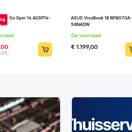
pire Go Spin 14 AGSP14-
ASUS VivoBook 18 M1807GA-
ing
7XH
S8NADW
Intel Core 3 | 8GB | 128GB |
18 inch | Ryzen AI 7 | 32GB | 1TB
orraad
Op voorraad
reen
,00
€ 1.199,00
529,-