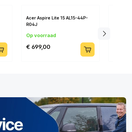
Acer Aspire Lite 15 AL15-44P-
Acer Asp
R04J
5475
15.6 inch | Ryzen 5 | 16GB | 1TB
15.6 inch |
Op voorraad
Op voo
€ 699,00
€ 699,