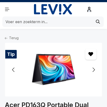
de hoofdinhoud
Terug
Home
Beeld en Geluid
Beeld
Beeldschermen
Tip
Acer PD163Q Portable Dual