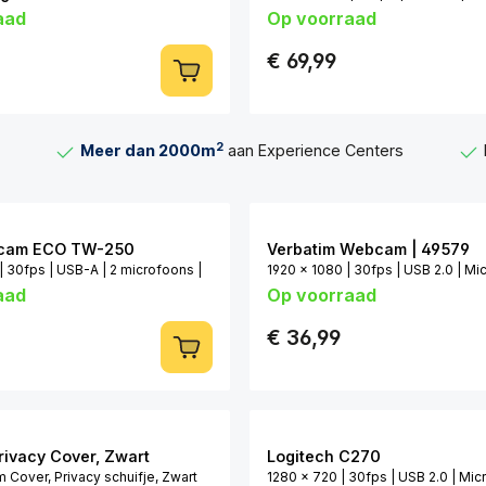
aad
Op voorraad
 30fps | USB 2.0 | Microfoon |
Privacyklepje
e
€ 69,99
2
Meer dan 2000m
aan Experience Centers
bcam ECO TW-250
Verbatim Webcam | 49579
| 30fps | USB-A | 2 microfoons |
1920 x 1080 | 30fps | USB 2.0 | Mi
aad
Op voorraad
e
Privacyklepje
€ 36,99
ivacy Cover, Zwart
Logitech C270
over, Privacy schuifje, Zwart
1280 x 720 | 30fps | USB 2.0 | Mic