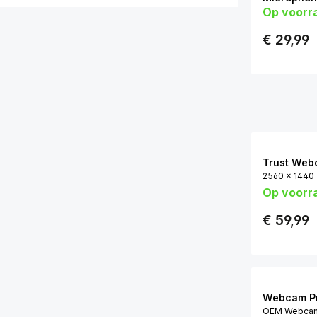
Op voorr
2560 x 1440 |
Privacyklepj
€ 29,99
Trust We
2560 x 1440 
Op voorr
Privacyklepj
€ 59,99
Webcam Pr
OEM Webcam C