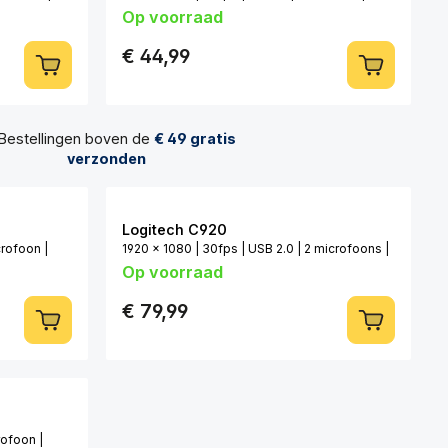
Op voorraad
Privacyfunctie
€ 44,99
Bestellingen boven de
€ 49 gratis
verzonden
Logitech C920
crofoon |
1920 x 1080 | 30fps | USB 2.0 | 2 microfoons |
Op voorraad
Autofocus
€ 79,99
rofoon |