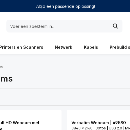
Altijd een passende oplossing!
Printers en Scanners
Netwerk
Kabels
Prebuild 
ms
ams
Full HD Webcam met
Verbatim Webcam | 49580
3840 x 2160 | 30fps | USB 2.0 | Mi
ne