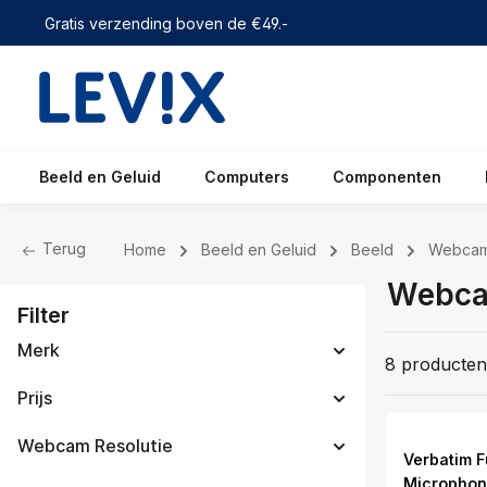
 zoekopdracht
Ga naar de hoofdnavigatie
Gratis verzending boven de €49.-
Beeld en Geluid
Computers
Componenten
Terug
Home
Beeld en Geluid
Beeld
Webca
Webc
Filter
Merk
8 producten
Prijs
Webcam Resolutie
Verbatim 
Micropho