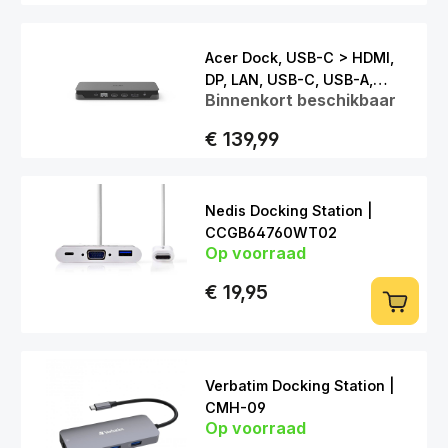
Acer Dock, USB-C > HDMI,
DP, LAN, USB-C, USB-A,
Binnenkort beschikbaar
Cardreader
€ 139,99
Nedis Docking Station |
CCGB64760WT02
Op voorraad
USB-C > VGA | USB-C | USB-A
€ 19,95
Verbatim Docking Station |
CMH-09
Op voorraad
USB-C > HDMI | LAN | USB-C | USB-