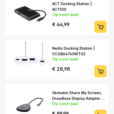
ACT Docking Station |
AC7330
Op voorraad
USB-C > HDMI | VGA | LAN | USB-A
€ 44,99
Nedis Docking Station |
CCGB64765WT02
Op voorraad
USB-C > HDMI | USB-C | USB-A
€ 28,98
Verbatim Share My Screen,
Draadloze Display Adapter +
Op voorraad
Hub
€ 99,99