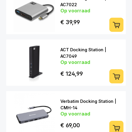
AC7022
Op voorraad
USB-C > HDMI | USB-C | USB-A
€ 39,99
ACT Docking Station |
AC7049
Op voorraad
USB-C/A > HDMI | LAN | USB-C |
USB-A | 3.5mm
€ 124,99
Verbatim Docking Station |
CMH-14
Op voorraad
USB-C > HDMI | VGA | LAN | USB-C |
USB-A | Card | 3,5mm
€ 69,00