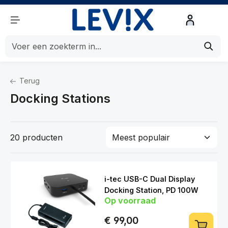
de hoofdinhoud
Terug
Home
Computers
Docking Stations
Computeraccessoires
Docking Stations
20 producten
i-tec USB-C Dual Display
Docking Station, PD 100W
Op voorraad
€ 99,00