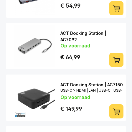
A | Card
€ 54,99
ACT Docking Station |
AC7092
Op voorraad
USB-C > HDMI 4K | LAN | USB-C |
USB-A | Card
€ 64,99
ACT Docking Station | AC7150
USB-C > HDMI | LAN | USB-C | USB-
Op voorraad
A | 3,5mm
€ 149,99