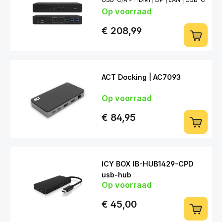
Op voorraad
| USB-A | 3,5mm
€ 208,99
ACT Docking | AC7093
Op voorraad
€ 84,95
ICY BOX IB-HUB1429-CPD
usb-hub
Op voorraad
€ 45,00