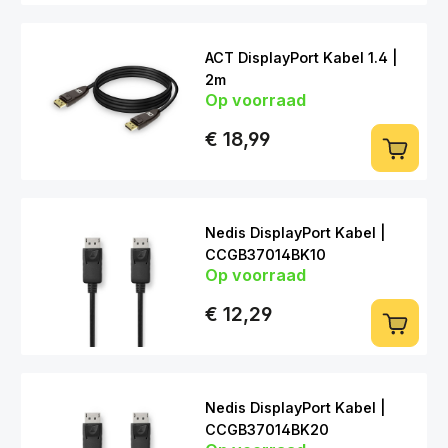
ACT DisplayPort Kabel 1.4 |
2m
Op voorraad
DP (m) > DP (m)
€ 18,99
Nedis DisplayPort Kabel |
CCGB37014BK10
Op voorraad
DP (m) > DP (m) | 1m
€ 12,29
Nedis DisplayPort Kabel |
CCGB37014BK20