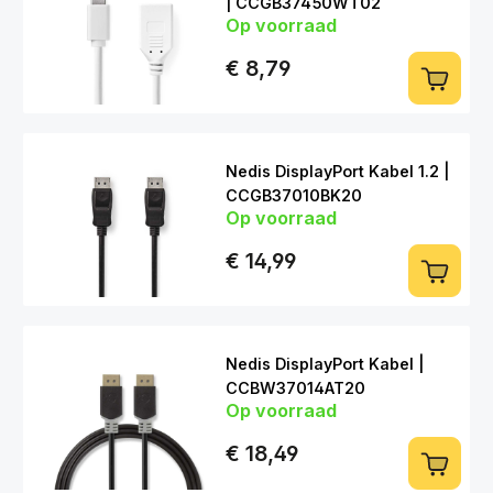
| CCGB37450WT02
Op voorraad
Mini DP (m) > DP (f) | 0,2m
€ 8,79
Nedis DisplayPort Kabel 1.2 |
CCGB37010BK20
Op voorraad
DP (m) > DP (m) | 2m
€ 14,99
Nedis DisplayPort Kabel |
CCBW37014AT20
Op voorraad
DP (m) > DP (m) | 2m
€ 18,49