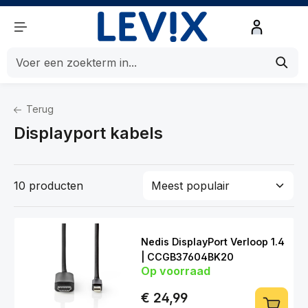
de hoofdinhoud
Terug
Home
Kabels
Kabels
Displayport kabels
Displayport kabels
10 producten
Nedis DisplayPort Verloop 1.4
| CCGB37604BK20
Op voorraad
€ 24,99