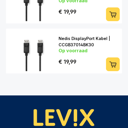
Op voorraad
DP (m) > DP (m) | 2m
€ 19,99
Nedis DisplayPort Kabel |
CCGB37014BK30
Op voorraad
DP (m) > DP (m) | 3m
€ 19,99