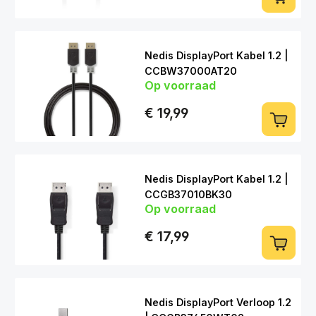
Nedis DisplayPort Kabel 1.2 |
CCBW37000AT20
Op voorraad
DP (m) > DP (m) | 2m | Premium
uitvoering
€ 19,99
Nedis DisplayPort Kabel 1.2 |
CCGB37010BK30
Op voorraad
DP (m) > DP (m) | 3m
€ 17,99
Nedis DisplayPort Verloop 1.2