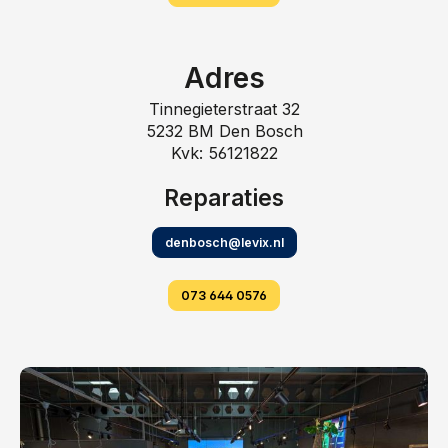
Adres
Tinnegieterstraat 32
5232 BM Den Bosch
Kvk: 56121822
Reparaties
denbosch@levix.nl
073 644 0576