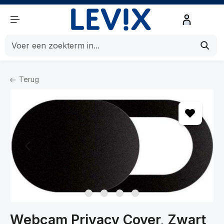
de hoofdinhoud
Terug
Home
Beeld en Geluid
Beeld
Webcams
Webcam Privacy Cover, Zwart