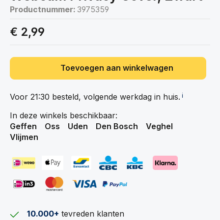
Productnummer:
3975359
€ 2,99
Toevoegen aan winkelwagen
Voor 21:30 besteld, volgende werkdag in
huis.
ℹ️
In deze winkels beschikbaar:
Geffen
Oss
Uden
Den Bosch
Veghel
Vlijmen
10.000+
tevreden klanten