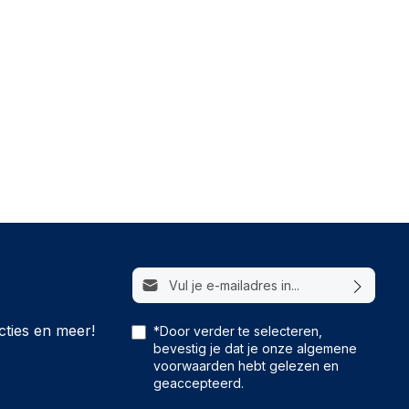
E-mailadres*
cties en meer!
*Door verder te selecteren,
bevestig je dat je onze
algemene
voorwaarden
hebt gelezen en
geaccepteerd.