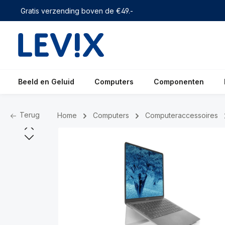
 zoekopdracht
Ga naar de hoofdnavigatie
Gratis verzending boven de €49.-
Beeld en Geluid
Computers
Componenten
Terug
Home
Computers
Computeraccessoires