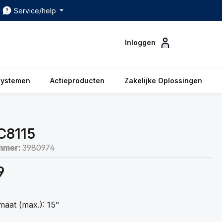
Service/help
Inloggen
systemen
Actieproducten
Zakelijke Oplossingen
C8115
mmer:
3980974
9
aat (max.): 15"