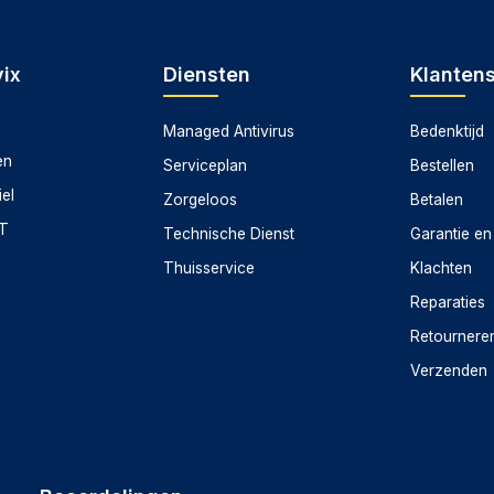
ix
Diensten
Klanten
Managed Antivirus
Bedenktijd
en
Serviceplan
Bestellen
iel
Zorgeloos
Betalen
CT
Technische Dienst
Garantie en
Thuisservice
Klachten
Reparaties
Retournere
Verzenden