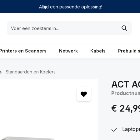
Altijd een passende oplossing!
Printers en Scanners
Netwerk
Kabels
Prebuild 
Standaarden en Koelers
ACT A
Productnu
€ 24,9
Laptopm