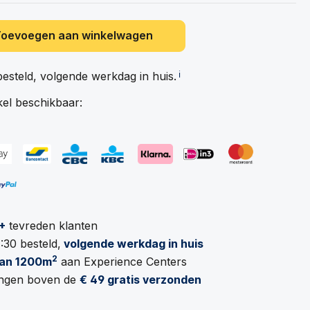
Toevoegen aan winkelwagen
besteld, volgende werkdag in
huis.
ℹ️
kel beschikbaar:
+
tevreden klanten
:30 besteld,
volgende werkdag in huis
2
an 1200m
aan Experience Centers
lingen boven de
€ 49 gratis verzonden