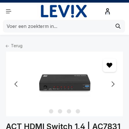
de hoofdinhoud
Terug
Home
Kabels
Kabels
HDMI kabels
ACT HDMI Switch 1.4 | AC7831