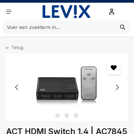
de hoofdinhoud
Terug
Home
Kabels
Kabels
HDMI kabels
ACT HDMI Switch 1.4 | AC7845