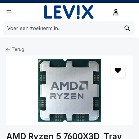
de hoofdinhoud
Terug
Home
Componenten
Componenten
Processoren
AMD Ryzen 5 7600X3D, Tray