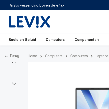
 zoekopdracht
Ga naar de hoofdnavigatie
Gratis verzending boven de €49.-
Beeld en Geluid
Computers
Componenten
Terug
Home
Computers
Computers
Laptops