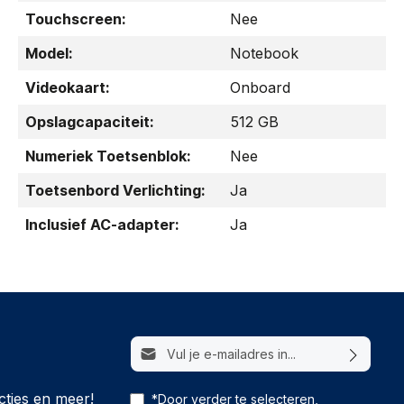
Touchscreen:
Nee
Model:
Notebook
Videokaart:
Onboard
Opslagcapaciteit:
512 GB
Numeriek Toetsenblok:
Nee
Toetsenbord Verlichting:
Ja
Inclusief AC-adapter:
Ja
E-mailadres*
cties en meer!
*Door verder te selecteren,