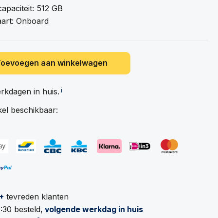
apaciteit: 512 GB
aart: Onboard
Toevoegen aan winkelwagen
erkdagen in
huis.
ℹ️
kel beschikbaar:
+
tevreden klanten
:30 besteld,
volgende werkdag in huis