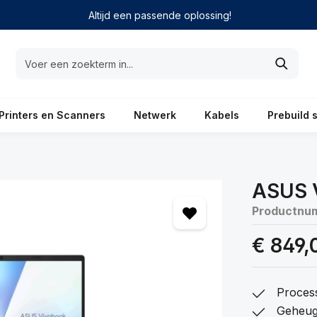
Altijd een passende oplossing!
Printers en Scanners
Netwerk
Kabels
Prebuild 
ASUS 
Productnu
€ 849,
Proces
Geheug