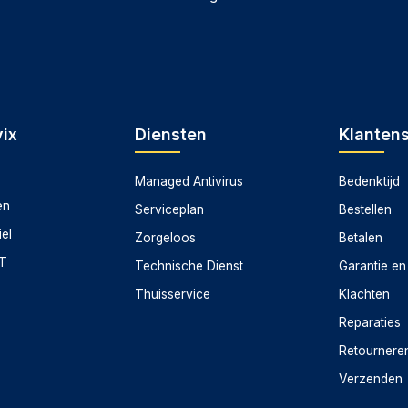
levering en scherpe prijzen. Bij aankoop van de ASUS
nde klantenservice en deskundig advies. Bovendien
t je zonder zorgen kunt genieten van je nieuwe
ix
Diensten
Klanten
Managed Antivirus
Bedenktijd
en
Serviceplan
Bestellen
iel
Zorgeloos
Betalen
CT
Technische Dienst
Garantie en
Thuisservice
Klachten
Reparaties
Retournere
Verzenden