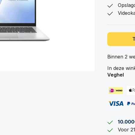
Opslagc
Videok
Binnen 2 w
In deze win
Veghel
10.000
Voor 21