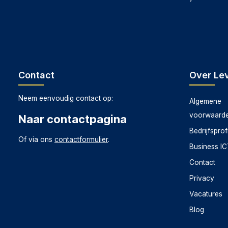
Levix.nl staat bekend om zijn betrouwbaarheid, snelle 
Vivobook 14 M1407KA-LY090W profiteer je van uitsteke
zorgt Levix.nl voor een snelle en veilige levering, zoda
hoogwaardige IT-hardware.
Contact
Over Lev
Neem eenvoudig contact op:
Algemene
voorwaard
Naar contactpagina
Bedrijfsprof
Of via ons
contactformulier
.
Business I
Contact
Privacy
Vacatures
Blog