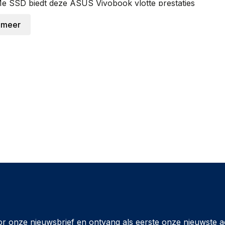
SSD biedt deze ASUS Vivobook vlotte prestaties
 meer
n AI-prestaties. Daarmee is de laptop voorbereid op
van lokale AI-verwerking.
ruik van geïntegreerde AMD Radeon 840M graphics. Er
p vooral geschikt is voor kantoorwerk, internet,
Fi 6 en Bluetooth 5.3. Daarnaast zijn er twee USB 3.2
ten met DisplayPort Alt Mode, HDMI 1.4 en een
 aanwezig.
 achtergrondverlichting en een Copilot-toets. Verder
oodcamera, privacysluiter, Windows Hello, SonicMaster
ry en een meegeleverde 65 watt adapter is de ASUS
or thuis, school, werk en onderweg.
1407KA-LY090W bij Levix.nl?
or onze nieuwsbrief en ontvang als eerste onze nieuwste a