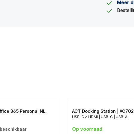
Meer d
Bestel
ffice 365 Personal NL,
ACT Docking Station | AC70
USB-C > HDMI | USB-C | USB-A
uiker | 1 Device
Op voorraad
 beschikbaar