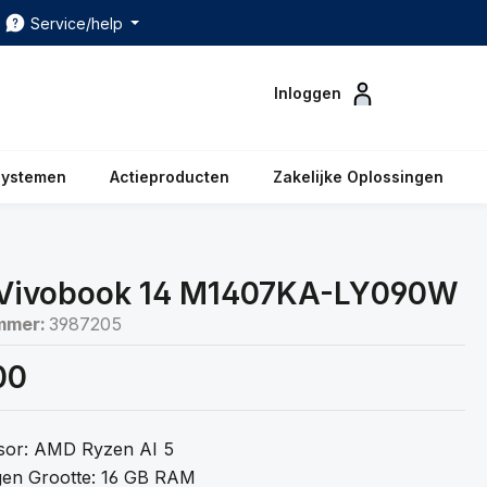
Service/help
Inloggen
systemen
Actieproducten
Zakelijke Oplossingen
Vivobook 14 M1407KA-LY090W
mmer:
3987205
00
sor: AMD Ryzen AI 5
en Grootte: 16 GB RAM