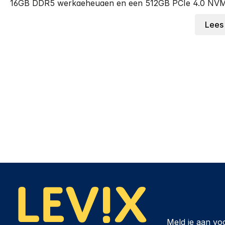
16GB DDR5 werkgeheugen en een 512GB PCIe 4.0 NVMe 
voor dagelijks gebruik, productiviteit en multitasking.
Lees
De ingebouwde AMD Ryzen AI NPU levert tot 50 TOPs aa
moderne AI-functies en toepassingen die gebruikmaken 
Voor beeldverwerking maakt de ASUS Vivobook 14 geb
is geen aparte videokaart aanwezig, waardoor deze lapto
streaming, videobellen en lichte creatieve taken.
Voor draadloze verbindingen beschikt de laptop over Wi-
Gen 1 Type A poorten, twee USB 3.2 Gen 1 Type C poor
gecombineerde hoofdtelefoon- en microfoonaansluiting
De laptop heeft een Nederlands QWERTY-toetsenbord met
beschikt de laptop over een Full HD webcam met infrar
audio, TPM en Windows 11 Home.
Met een 42 Wh accu, USB-C opladen, USB Power Delive
Vivobook 14 M1407KA-LY090W een praktische laptop vo
Waarom kiezen voor de ASUS Vivobook 14 M
Meld je aan vo