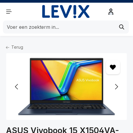
de hoofdinhoud
Terug
Home
Computers
Computers
Laptops
ASUS Vivobook 15 X1504VA-