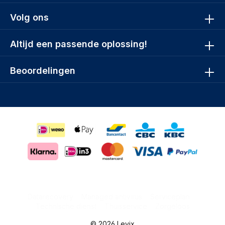
Volg ons
Altijd een passende oplossing!
Beoordelingen
Datarecovery
Managed antivirus
Serviceplan
Technische dienst
Thuisservice
Zorgeloos
© 2026 Levix