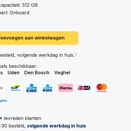
apaciteit: 512 GB
aart: Onboard
Toevoegen aan winkelwagen
besteld, volgende werkdag in
huis.
ℹ️
kels beschikbaar:
s
Uden
Den Bosch
Veghel
+
tevreden klanten
:30 besteld,
volgende werkdag in huis