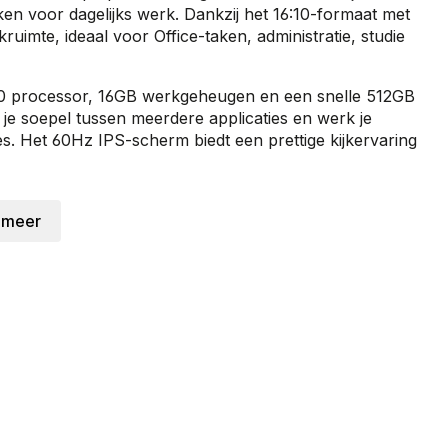
ken voor dagelijks werk. Dankzij het 16:10-formaat met
ruimte, ideaal voor Office-taken, administratie, studie
30 processor, 16GB werkgeheugen en een snelle 512GB
je soepel tussen meerdere applicaties en werk je
. Het 60Hz IPS-scherm biedt een prettige kijkervaring
ven, waardoor hij makkelijk mee te nemen is en er
 meer
 11 Home ben je direct klaar voor gebruik en profiteer
s.
or dagelijks gebruik? Dan is de ASUS Vivobook
gwaardige IT hardware.
kopen? Bij Levix.nl profiteer je van scherpe prijzen,
ring in IT hardware en een klantgerichte service ben je