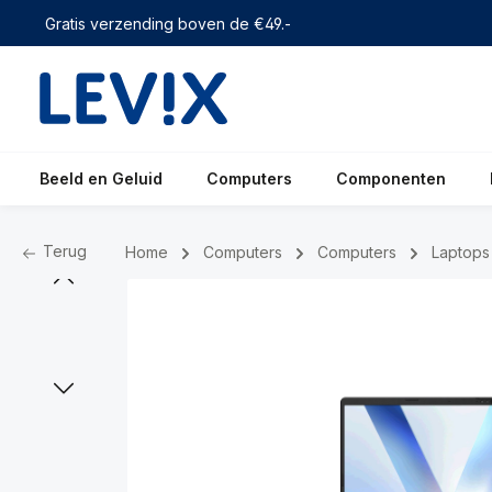
 zoekopdracht
Ga naar de hoofdnavigatie
Gratis verzending boven de €49.-
Beeld en Geluid
Computers
Componenten
Terug
Home
Computers
Computers
Laptops