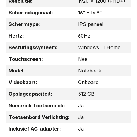
Resolutie:
1920 x 1200 (FHD+)
Schermdiagonaal:
16" - 16,9"
Schermtype:
IPS paneel
Hertz:
60Hz
Besturingssysteem:
Windows 11 Home
Touchscreen:
Nee
Model:
Notebook
Videokaart:
Onboard
Opslagcapaciteit:
512 GB
Numeriek Toetsenblok:
Ja
Toetsenbord Verlichting:
Ja
Inclusief AC-adapter:
Ja