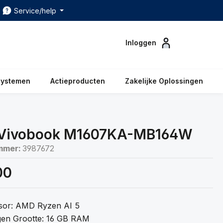
Service/help
Inloggen
systemen
Actieproducten
Zakelijke Oplossingen
Vivobook M1607KA-MB164W
mmer:
3987672
00
sor: AMD Ryzen AI 5
en Grootte: 16 GB RAM