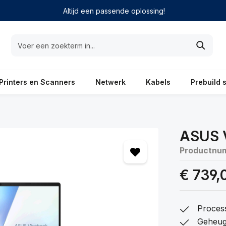
Altijd een passende oplossing!
Printers en Scanners
Netwerk
Kabels
Prebuild 
ASUS 
Productnu
€ 739,
Proces
Geheug