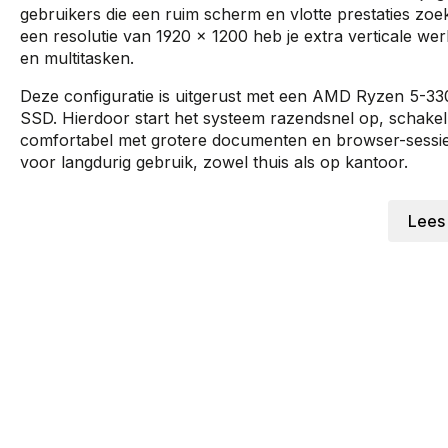
gebruikers die een ruim scherm en vlotte prestaties zoe
een resolutie van 1920 x 1200 heb je extra verticale werk
en multitasken.
Deze configuratie is uitgerust met een AMD Ryzen 5-3
SSD. Hierdoor start het systeem razendsnel op, schakel 
comfortabel met grotere documenten en browser-sessies
voor langdurig gebruik, zowel thuis als op kantoor.
De ASUS Vivobook M1607KA is licht en modern vormgege
Lees
professioneel uitziet in elke werkomgeving. Met Windows
je van de nieuwste beveiligings- en productiviteitsfunctie
Ben je op zoek naar een betrouwbare 16 inch laptop vo
M1607KA-MB164W kopen een slimme keuze binnen hoo
Waarom de ASUS Vivobook M1607KA-MB164W bij Levix.nl 
snelle levering en deskundig advies. Met jarenlange erva
verzekerd van een zorgeloze aankoop.