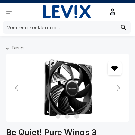
de hoofdinhoud
Terug
Home
Componenten
Componenten
Koeling
Be Quiet! Pure Wings 3