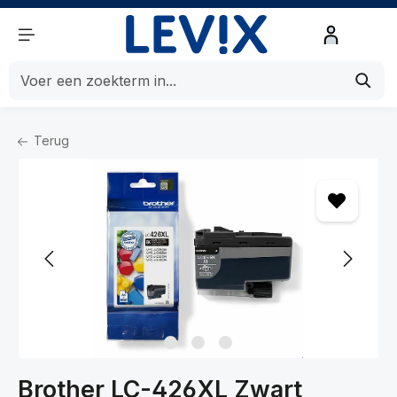
de hoofdinhoud
Terug
Home
Printers en Scanners
Print- verbruiksartikelen
Inktcartridges
Brother LC-426XL Zwart