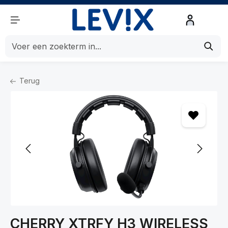
de hoofdinhoud
Terug
Home
Beeld en Geluid
Geluid
Headsets
CHERRY XTRFY H3 WIRELESS