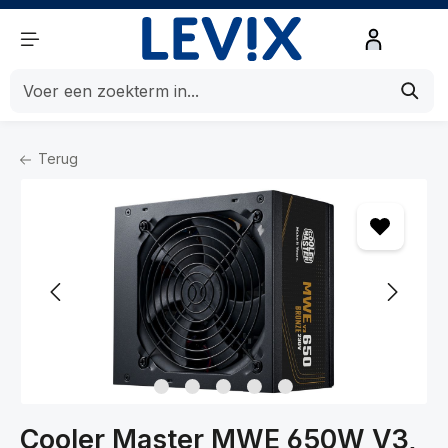
de hoofdinhoud
Terug
Home
Componenten
Componenten
Voedingen
Cooler Master MWE 650W V3,