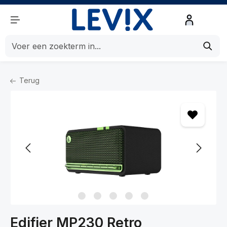
de hoofdinhoud
Terug
Home
Beeld en Geluid
Geluid
Speakers
Edifier MP230 Retro