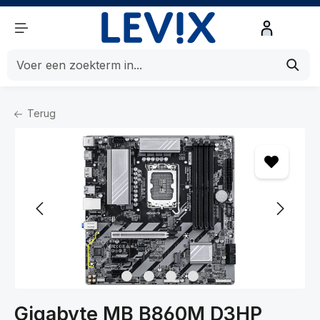
de hoofdinhoud
Terug
Home
Componenten
Componenten
Moederborden
Gigabyte MB B860M D3HP