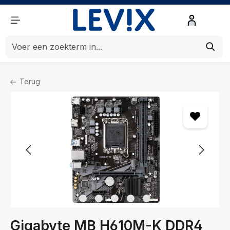
de hoofdinhoud
Terug
Home
Componenten
Componenten
Moederborden
Gigabyte MB H610M-K DDR4