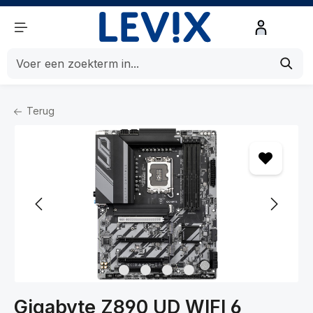
de hoofdinhoud
Terug
Home
Componenten
Componenten
Moederborden
Gigabyte Z890 UD WIFI 6