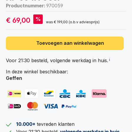
Productnummer:
970059
€ 69,00
%
was
€ 199,00
(o.b.v adviesprijs)
Toevoegen aan winkelwagen
Voor 21:30 besteld, volgende werkdag in
huis.
ℹ️
In deze winkel beschikbaar:
Geffen
10.000+
tevreden klanten
Voor 21:30 besteld,
volgende werkdag in huis