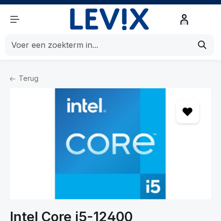
de hoofdinhoud
Terug
Home
Componenten
Componenten
Processoren
Intel Core i5-12400