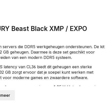
URY Beast Black XMP / EXPO
en servers die DDR5 werkgeheugen ondersteunen. De kit
2 GB geheugen. Daarmee is deze set geschikt voor
tbreiden van een modern DDR5 systeem.
 latency van CL36 biedt dit geheugen een sterke
n 32 GB zorgt ervoor dat je soepel kunt werken met
bt voor moderne games en zwaardere software.
rken op een spanning van 1,35 V. Het geheugen is
C voor interne foutcorrectie binnen de
 meer
een compatibel moederbord eenvoudiger met het juiste