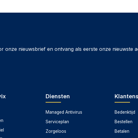
plaat helpt bij het afvoeren van warmte tijdens gebruik.
 hij goed in systemen met een rustige en strakke
an 2 DDR5, FURY Beast Black XMP / EXPO bij
evering en scherpe prijzen. Bij aankoop van de Kingston
or onze nieuwsbrief en ontvang als eerste onze nieuwste a
iteer je van uitstekende klantenservice en deskundig
ige levering, zodat je zonder zorgen kunt genieten van je
ix
Diensten
Klanten
Managed Antivirus
Bedenktijd
en
Serviceplan
Bestellen
iel
Zorgeloos
Betalen