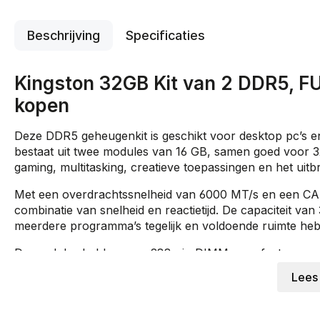
Beschrijving
Specificaties
Kingston 32GB Kit van 2 DDR5, F
kopen
Deze DDR5 geheugenkit is geschikt voor desktop pc’s 
bestaat uit twee modules van 16 GB, samen goed voor 3
gaming, multitasking, creatieve toepassingen en het ui
Met een overdrachtssnelheid van 6000 MT/s en een CAS
combinatie van snelheid en reactietijd. De capaciteit va
meerdere programma’s tegelijk en voldoende ruimte he
De modules hebben een 288 pin DIMM vormfactor en we
unregistered en unbuffered, en beschikt over On Die EC
Lees
geheugenmodule.
Dankzij AMD EXPO ondersteuning kan het geheugen op 