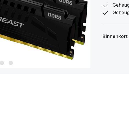
Geheug
Geheug
Binnenkort