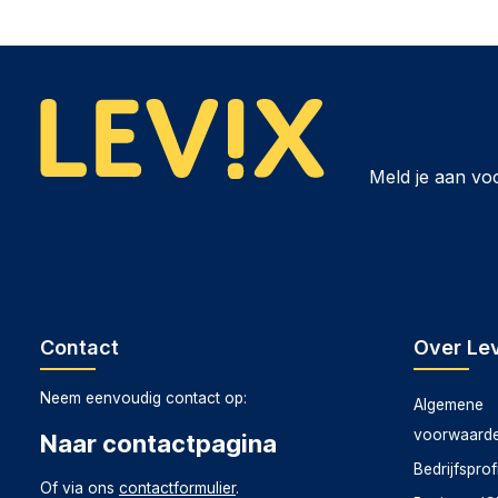
prestatieprofiel worden ingesteld. De geïntegreerde koel
Omdat deze geheugenkit geen RGB verlichting heeft, past
uitstraling.
Waarom kiezen voor de Kingston 32GB Kit v
Levix.nl?
Levix.nl staat bekend om zijn betrouwbaarheid, snelle l
Meld je aan vo
32GB Kit van 2 DDR5, FURY Beast Black XMP / EXPO prof
advies. Bovendien zorgt Levix.nl voor een snelle en veil
nieuwe hoogwaardige IT-hardware.
Contact
Over Lev
Neem eenvoudig contact op:
Algemene
voorwaard
Naar contactpagina
Bedrijfsprof
Of via ons
contactformulier
.