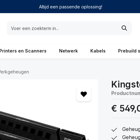
Altijd een passende oplossing!
Printers en Scanners
Netwerk
Kabels
Prebuild 
erkgeheugen
Kings
Productnu
€ 549,
Geheug
Geheug