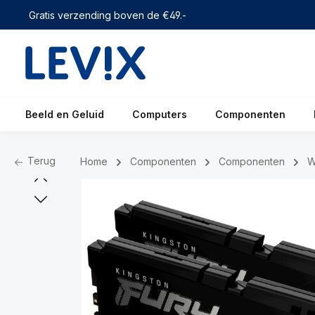
 zoekopdracht
Ga naar de hoofdnavigatie
Gratis verzending boven de €49.-
Beeld en Geluid
Computers
Componenten
Terug
Home
Componenten
Componenten
W