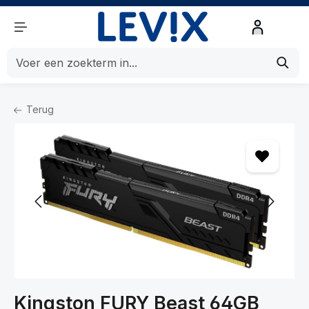
de hoofdinhoud
Terug
Home
Componenten
Componenten
Werkgeheugen
Kingston FURY Beast 64GB