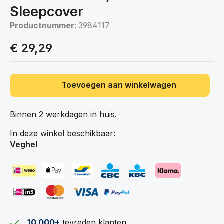
Sleepcover
Productnummer:
3984117
€ 29,29
Toevoegen aan winkelwagen
Binnen 2 werkdagen in
huis.
ℹ️
In deze winkel beschikbaar:
Veghel
10.000+
tevreden klanten