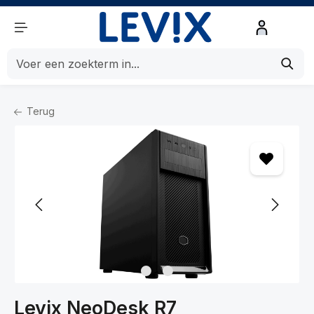
de hoofdinhoud
Terug
Home
Computers
Computers
Desktop / PC
Levix NeoDesk R7