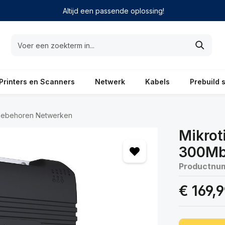
Altijd een passende oplossing!
Printers en Scanners
Netwerk
Kabels
Prebuild 
oebehoren Netwerken
Mikrot
300Mbi
Productnu
€ 169,