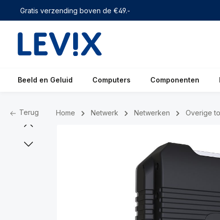
 zoekopdracht
Ga naar de hoofdnavigatie
Gratis verzending boven de €49.-
Beeld en Geluid
Computers
Componenten
Terug
Home
Netwerk
Netwerken
Overige t