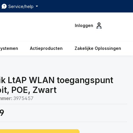
Service/help
Inloggen
systemen
Actieproducten
Zakelijke Oplossingen
ik LtAP WLAN toegangspunt
t, POE, Zwart
mmer:
3975457
99