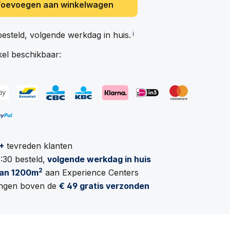
Toevoegen aan winkelwagen
besteld, volgende werkdag in
huis.
ℹ️
kel beschikbaar:
+
tevreden klanten
:30 besteld,
volgende werkdag in huis
2
an 1200m
aan Experience Centers
lingen boven de
€ 49 gratis verzonden