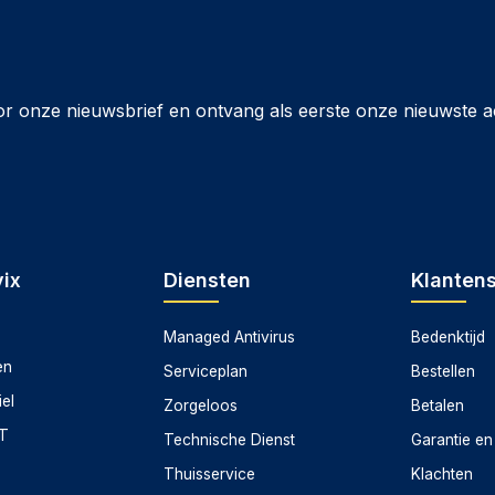
or onze nieuwsbrief en ontvang als eerste onze nieuwste a
ix
Diensten
Klanten
Managed Antivirus
Bedenktijd
en
Serviceplan
Bestellen
iel
Zorgeloos
Betalen
CT
Technische Dienst
Garantie en
Thuisservice
Klachten