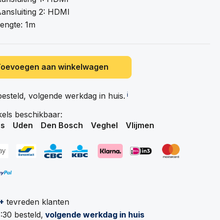
ansluiting 2: HDMI
engte: 1m
Toevoegen aan winkelwagen
besteld, volgende werkdag in
huis.
ℹ️
kels beschikbaar:
s
Uden
Den Bosch
Veghel
Vlijmen
+
tevreden klanten
:30 besteld,
volgende werkdag in huis