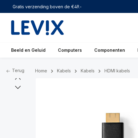
 zoekopdracht
Ga naar de hoofdnavigatie
Gratis verzending boven de €49.-
Beeld en Geluid
Computers
Componenten
Terug
Home
Kabels
Kabels
HDMI kabels