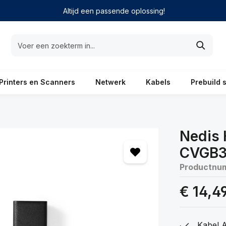
Altijd een passende oplossing!
Printers en Scanners
Netwerk
Kabels
Prebuild 
Nedis 
CVGB3
Productnu
€ 14,4
Kabel A