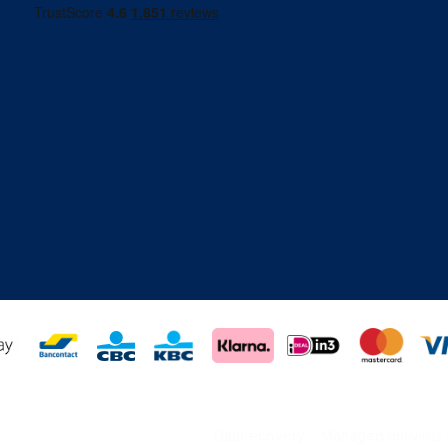
Datarecovery
Managed antivirus