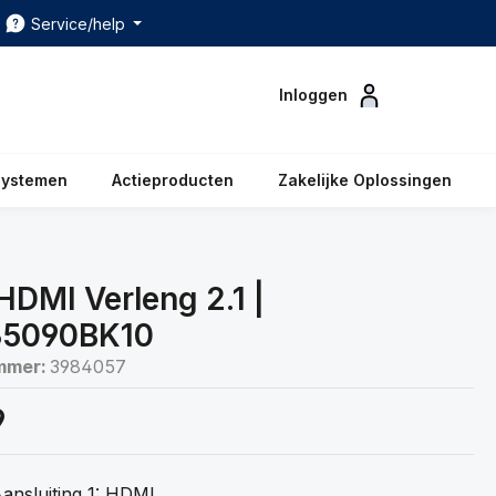
Service/help
Inloggen
systemen
Actieproducten
Zakelijke Oplossingen
HDMI Verleng 2.1 |
5090BK10
mmer:
3984057
9
ansluiting 1: HDMI