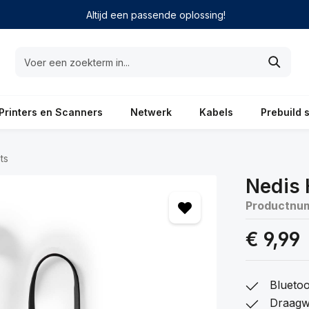
Altijd een passende oplossing!
Printers en Scanners
Netwerk
Kabels
Prebuild 
ts
Nedis 
Productnu
€ 9,99
Blueto
Draagwi