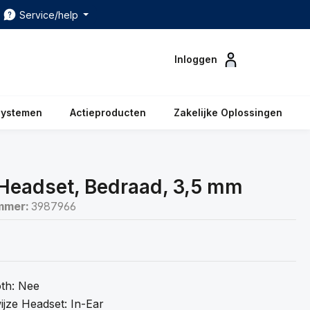
Service/help
Inloggen
systemen
Actieproducten
Zakelijke Oplossingen
Headset, Bedraad, 3,5 mm
mmer:
3987966
oth: Nee
jze Headset: In-Ear