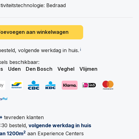
iviteitstechnologie: Bedraad
Toevoegen aan winkelwagen
besteld, volgende werkdag in
huis.
ℹ️
kels beschikbaar:
s
Uden
Den Bosch
Veghel
Vlijmen
+
tevreden klanten
:30 besteld,
volgende werkdag in huis
2
an 1200m
aan Experience Centers