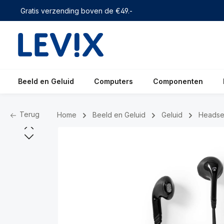
 zoekopdracht
Ga naar de hoofdnavigatie
Gratis verzending boven de €49.-
Beeld en Geluid
Computers
Componenten
Terug
Home
Beeld en Geluid
Geluid
Headse