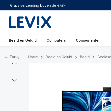
 zoekopdracht
Ga naar de hoofdnavigatie
Gratis verzending boven de €49.-
Beeld en Geluid
Computers
Componenten
Terug
Home
Beeld en Geluid
Beeld
Beelds