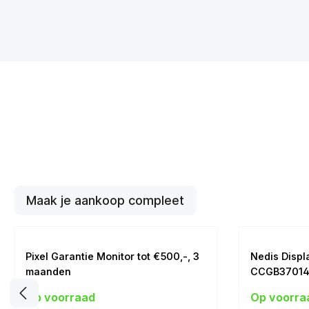
Maak je aankoop compleet
Pixel Garantie Monitor tot €500,-, 3
Nedis Displ
maanden
CCGB3701
DP (m) > DP (m
Op voorraad
Op voorra