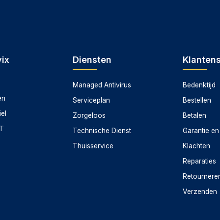
ix
Diensten
Klanten
Managed Antivirus
Bedenktijd
en
Serviceplan
Bestellen
iel
Zorgeloos
Betalen
CT
Technische Dienst
Garantie en
Thuisservice
Klachten
Reparaties
Retournere
Verzenden