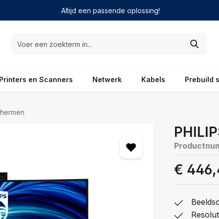
Altijd een passende oplossing!
Printers en Scanners
Netwerk
Kabels
Prebuild 
chermen
PHILI
Productnu
€ 446,
Beeldsc
Resolu