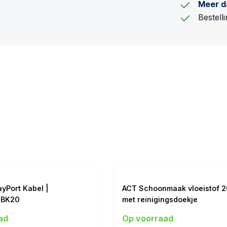
Meer d
Bestel
ayPort Kabel |
ACT Schoonmaak vloeistof 2
4BK20
met reinigingsdoekje
) | 2m
ad
Op voorraad