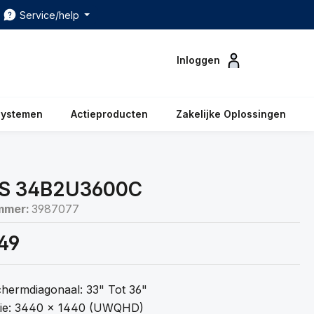
Service/help
Inloggen
systemen
Actieproducten
Zakelijke Oplossingen
PS 34B2U3600C
mmer:
3987077
49
hermdiagonaal: 33" Tot 36"
tie: 3440 x 1440 (UWQHD)