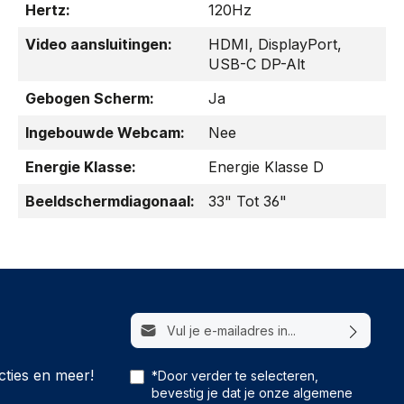
Hertz:
120Hz
Video aansluitingen:
HDMI
, DisplayPort
,
USB-C DP-Alt
Gebogen Scherm:
Ja
Ingebouwde Webcam:
Nee
Energie Klasse:
Energie Klasse D
Beeldschermdiagonaal:
33" Tot 36"
E-mailadres*
cties en meer!
*Door verder te selecteren,
bevestig je dat je onze
algemene