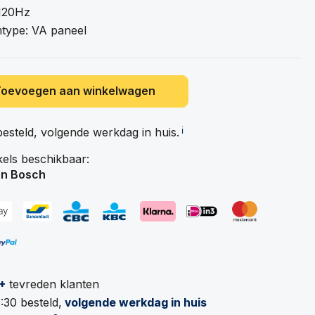
 120Hz
type: VA paneel
Toevoegen aan winkelwagen
besteld, volgende werkdag in
huis.
ℹ️
kels beschikbaar:
n Bosch
+
tevreden klanten
:30 besteld,
volgende werkdag in huis