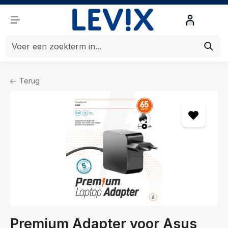
de hoofdinhoud
Terug
Home
Computers
Computeraccessoires
Opladers
Premium Adapter voor Asus