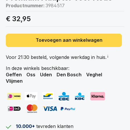
Productnummer:
3984517
€ 32,95
Toevoegen aan winkelwagen
Voor 21:30 besteld, volgende werkdag in
huis.
ℹ️
In deze winkels beschikbaar:
Geffen
Oss
Uden
Den Bosch
Veghel
Vlijmen
10.000+
tevreden klanten