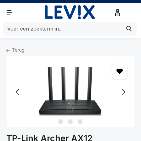
de hoofdinhoud
Terug
Home
Netwerk
Netwerken
Modems en Routers
TP-Link Archer AX12