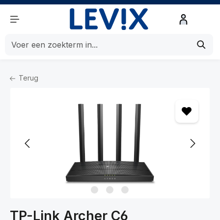
de hoofdinhoud
Terug
Home
Netwerk
Netwerken
Modems en Routers
TP-Link Archer C6