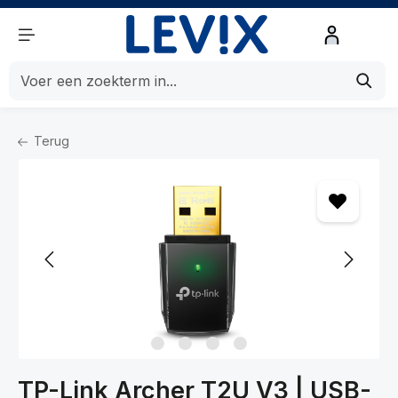
de hoofdinhoud
Terug
Home
Netwerk
Netwerkaccessoires
Netwerkadapters
TP-Link Archer T2U V3 | USB-