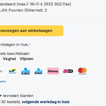
tandaard (max.): Wi-Fi 6 (IEEE 802.11ax)
LAN Poorten (Ethernet): 2
Toevoegen aan winkelwagen
erkdagen in
huis.
ℹ️
kels beschikbaar:
Veghel
Vlijmen
+
tevreden klanten
:30 besteld,
volgende werkdag in huis