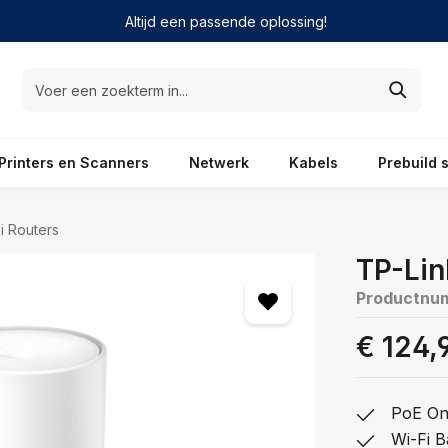
Altijd een passende oplossing!
Printers en Scanners
Netwerk
Kabels
Prebuild 
i Routers
TP-Lin
Productnu
€ 124,
PoE On
Wi-Fi 