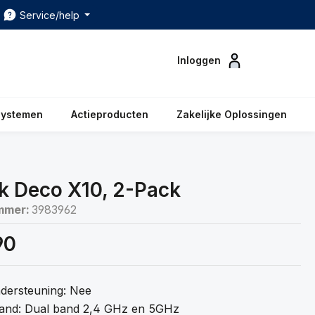
Service/help
Inloggen
systemen
Actieproducten
Zakelijke Oplossingen
k Deco X10, 2-Pack
mmer:
3983962
90
dersteuning: Nee
Band: Dual band 2,4 GHz en 5GHz