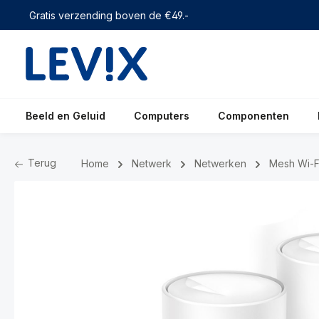
 zoekopdracht
Ga naar de hoofdnavigatie
Gratis verzending boven de €49.-
Beeld en Geluid
Computers
Componenten
Terug
Home
Netwerk
Netwerken
Mesh Wi-F