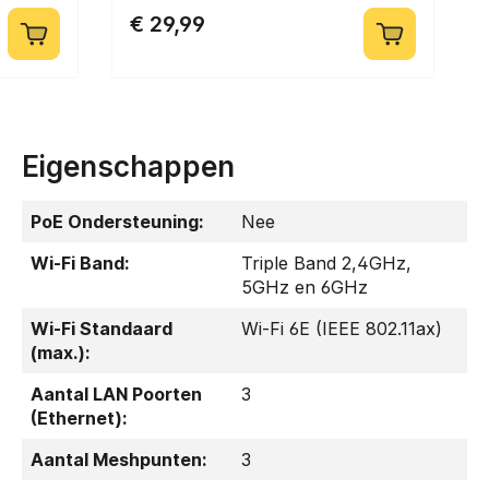
€ 29,99
Eigenschappen
PoE Ondersteuning:
Nee
Wi-Fi Band:
Triple Band 2,4GHz,
5GHz en 6GHz
Wi-Fi Standaard
Wi-Fi 6E (IEEE 802.11ax)
(max.):
Aantal LAN Poorten
3
(Ethernet):
Aantal Meshpunten:
3