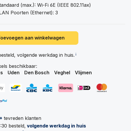
tandaard (max.): Wi-Fi 6E (IEEE 802.11ax)
LAN Poorten (Ethernet): 3
Toevoegen aan winkelwagen
besteld, volgende werkdag in
huis.
ℹ️
kels beschikbaar:
s
Uden
Den Bosch
Veghel
Vlijmen
+
tevreden klanten
:30 besteld,
volgende werkdag in huis