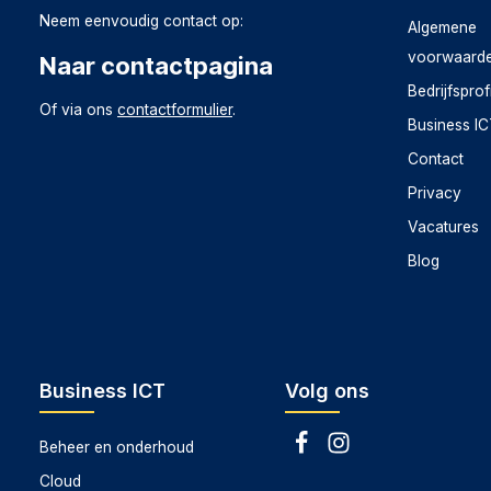
Neem eenvoudig contact op:
Spraakbesturing
Algemene
voorwaard
Naar contactpagina
Koppel Deco XE75 met Alexa zodat je hem met simpele 
Bedrijfsprof
nog eens makkelijk.
Of via ons
contactformulier
.
Business I
Alle Deco’s werken samen
Contact
Deco XE75 is compatibel met andere Deco-modellen om
Privacy
moment de mesh wifi-dekking uit door meer Deco’s toe 
Vacatures
Blog
Business ICT
Volg ons
Beheer en onderhoud
Cloud