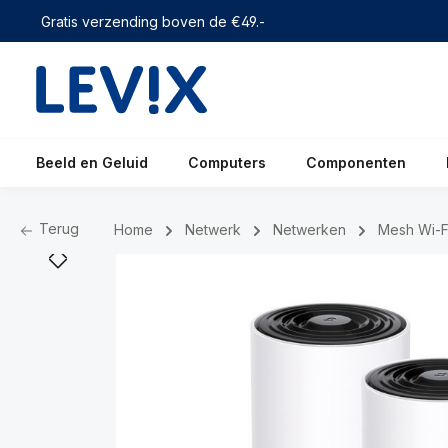
 zoekopdracht
Ga naar de hoofdnavigatie
Gratis verzending boven de €49.-
Beeld en Geluid
Computers
Componenten
Terug
Home
Netwerk
Netwerken
Mesh Wi-F