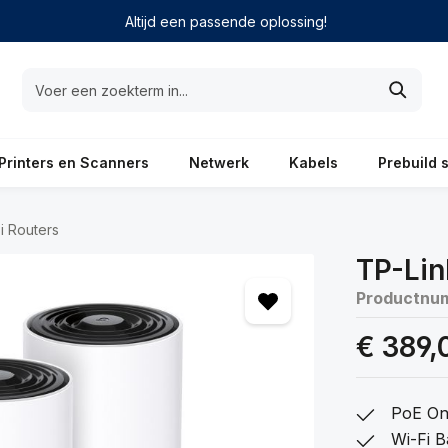
Altijd een passende oplossing!
Printers en Scanners
Netwerk
Kabels
Prebuild 
i Routers
TP-Lin
Productnu
€ 389,
PoE On
Wi-Fi 