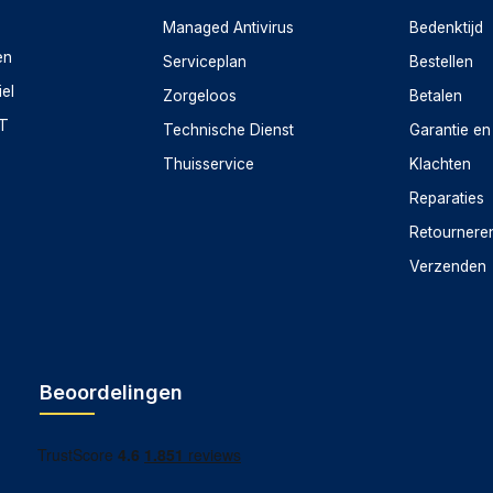
Managed Antivirus
Bedenktijd
en
Serviceplan
Bestellen
spraakopdrachten kunt bedienen. Dat maakt het leven
iel
Zorgeloos
Betalen
CT
Technische Dienst
Garantie en
Thuisservice
Klachten
 een mesh-netwerk te kunnen vormen. Breid op ieder
Reparaties
te voegen.
Retournere
Verzenden
Beoordelingen