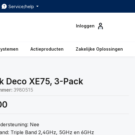
Service/help
Inloggen
systemen
Actieproducten
Zakelijke Oplossingen
k Deco XE75, 3-Pack
mmer:
3980515
00
dersteuning: Nee
Band: Triple Band 2,4GHz, 5GHz en 6GHz