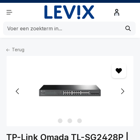
de hoofdinhoud
Terug
Home
Netwerk
Netwerken
Switches
TP-Link Omada TL-SG2428P |