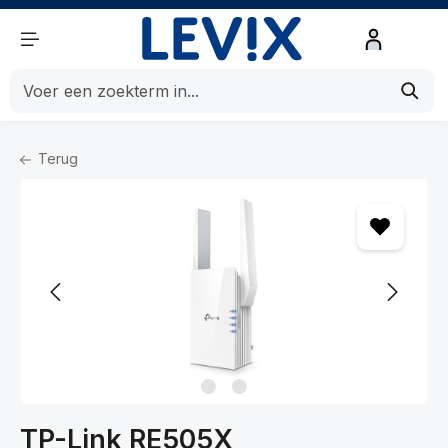
de hoofdinhoud
Terug
Home
Netwerk
Netwerken
Bridges en Repeaters
TP-Link RE505X