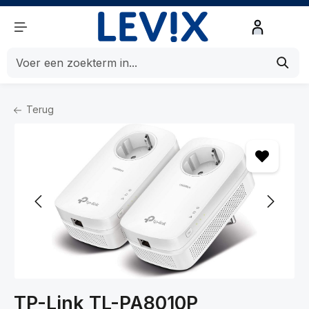
de hoofdinhoud
Terug
Home
Netwerk
Netwerken
Powerline
TP-Link TL-PA8010P