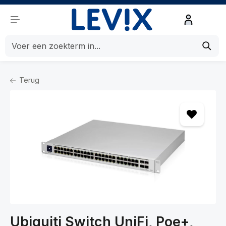
de hoofdinhoud
Terug
Home
Netwerk
Netwerken
Switches
Ubiquiti Switch UniFi, Poe+,