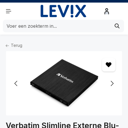
de hoofdinhoud
Terug
Home
Componenten
Opslag
Overige toebehoren Opslag
Verbatim Slimline Externe Blu-