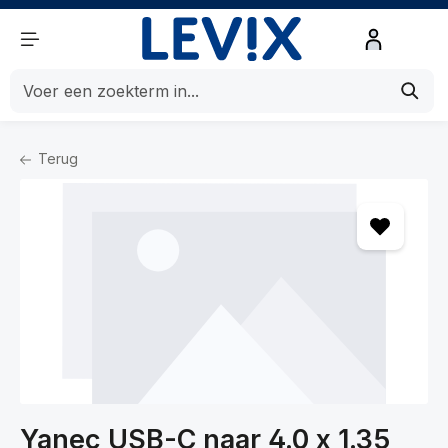
de hoofdinhoud
Terug
Home
Computers
Computeraccessoires
Opladers
Yanec USB-C naar 4.0 x 1.35