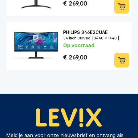
€ 269,00
PHILIPS 346E2CUAE
34 inch Curved | 3440 x 1440 |
Op voorraad
100Hz | VA
€ 269,00
Meld je aan voor onze nieuwsbrief en ontvang als