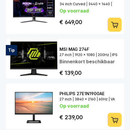
34 inch Curved | 3440 x 1440 |
Op voorraad
175Hz | QD-OLED
€ 649,00
MSI MAG 274F
Tip
27 inch | 1920 x 1080 | 200Hz | IPS
Binnenkort beschikbaar
€ 139,00
PHILIPS 27E1N1900AE
27 inch | 3840 x 2160 | 60Hz | VA
Op voorraad
€ 239,00