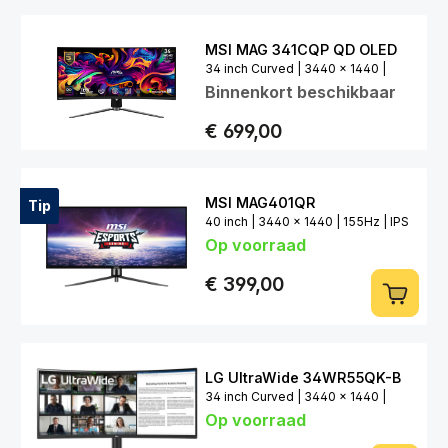
MSI MAG 341CQP QD OLED
34 inch Curved | 3440 x 1440 |
Binnenkort beschikbaar
175Hz | QD-OLED
€ 699,00
MSI MAG401QR
Tip
40 inch | 3440 x 1440 | 155Hz | IPS
Op voorraad
€ 399,00
LG UltraWide 34WR55QK-B
34 inch Curved | 3440 x 1440 |
Op voorraad
100Hz | VA