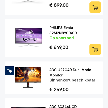
€ 899,00
PHILIPS Evnia
32M2N8900/00
Op voorraad
31.5 inch | 3840 x 2160 | 240Hz |
OLED
€ 649,00
AOC U27G4R Dual Mode
Tip
Monitor
Binnenkort beschikbaar
27 inch | 160Hz 3840x2160 en
320Hz 1920x1080 | IPS
€ 249,00
AOC AG346UCD