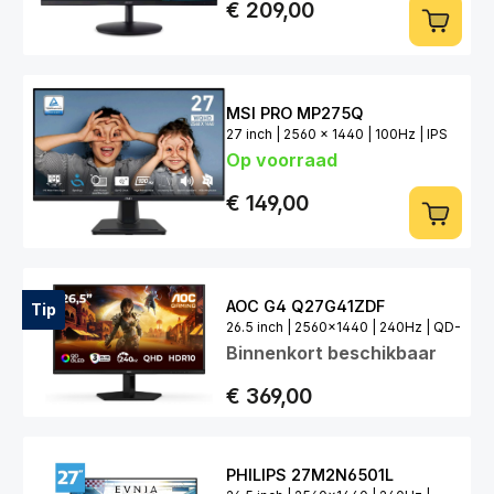
€ 209,00
MSI PRO MP275Q
27 inch | 2560 x 1440 | 100Hz | IPS
Op voorraad
€ 149,00
AOC G4 Q27G41ZDF
Tip
26.5 inch | 2560x1440 | 240Hz | QD-
Binnenkort beschikbaar
OLED
€ 369,00
PHILIPS 27M2N6501L