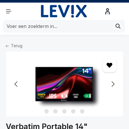
de hoofdinhoud
Terug
Home
Beeld en Geluid
Beeld
Beeldschermen
Verbatim Portable 14"